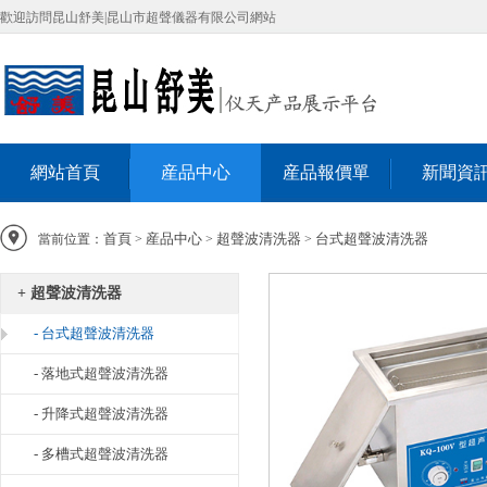
歡迎訪問昆山舒美|昆山市超聲儀器有限公司網站
網站首頁
産品中心
産品報價單
新聞資
首頁
産品中心
超聲波清洗器
台式超聲波清洗器
當前位置：
>
>
>
+ 超聲波清洗器
- 台式超聲波清洗器
- 落地式超聲波清洗器
- 升降式超聲波清洗器
- 多槽式超聲波清洗器