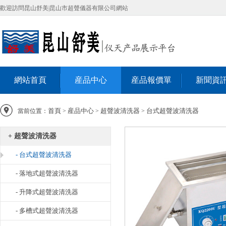
歡迎訪問昆山舒美|昆山市超聲儀器有限公司網站
網站首頁
産品中心
産品報價單
新聞資
首頁
産品中心
超聲波清洗器
台式超聲波清洗器
當前位置：
>
>
>
+ 超聲波清洗器
- 台式超聲波清洗器
- 落地式超聲波清洗器
- 升降式超聲波清洗器
- 多槽式超聲波清洗器