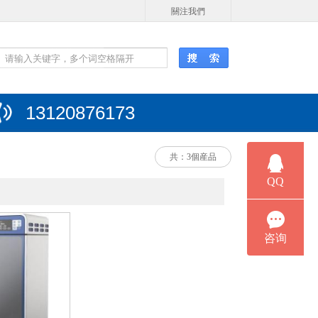
關注我們
13120876173
共：3個産品