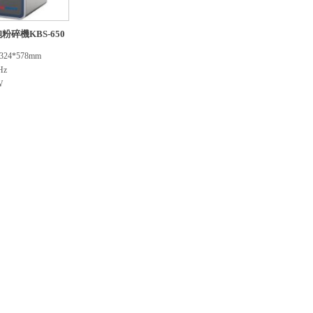
碎機KBS-650
24*578mm
Hz
W