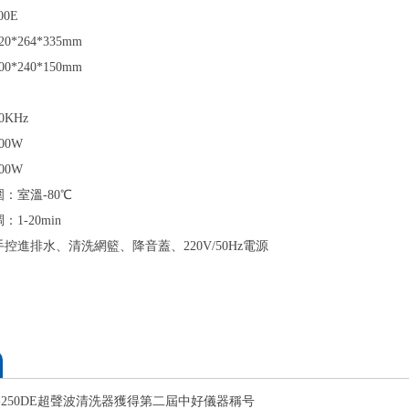
00E
320*264*335mm
*240*150mm
KHz
00W
00W
：室溫-80℃
1-20min
控進排水、清洗網籃、降音蓋、220V/50Hz電源
-250DE超聲波清洗器獲得第二屆中好儀器稱号