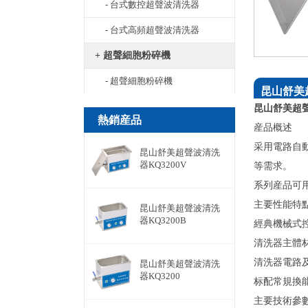
- 台式數控超聲波清洗器
- 台式高頻超聲波清洗器
+ 超聲細胞粉碎機
- 超聲細胞粉碎機
昆山舒美超
昆山舒美超聲
熱銷産品
産品概述
采用電路自
昆山舒美超聲波清洗
器KQ3200V
等需求。
系列産品可
主要性能特
昆山舒美超聲波清洗
器KQ3200B
經典機械式
清洗器主體材
清洗器電路
昆山舒美超聲波清洗
器KQ3200
标配常規換能
主要技術參