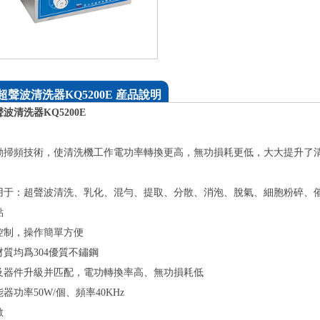
聲波清洗器KQ5200E 産品說明
波清洗器KQ5200E
動掃頻技術，使清洗機工作電功率轉換更高，無功損耗更低，大大提升了
用于：超聲波清洗、乳化、混勻、提取、分散、消泡、脫氣、細胞粉碎、
點
控制，操作簡單方便
質均爲304優質不鏽鋼
及器件升級并匹配，電功轉換率高、無功損耗低
器功率50W/個、頻率40KHz
數